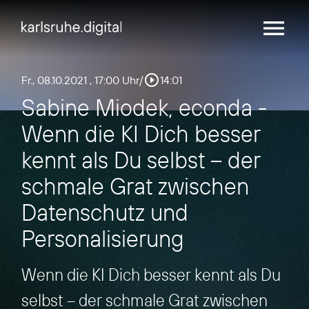
menu
play_circle_outline
Fr., 08.10.2021
, 17:00 Uhr
/
14:01
Sabine Miodek, econda -
Wenn die KI Dich besser
kennt als Du selbst – der
schmale Grat zwischen
Datenschutz und
Personalisierung
Wenn die KI Dich besser kennt als Du
selbst – der schmale Grat zwischen