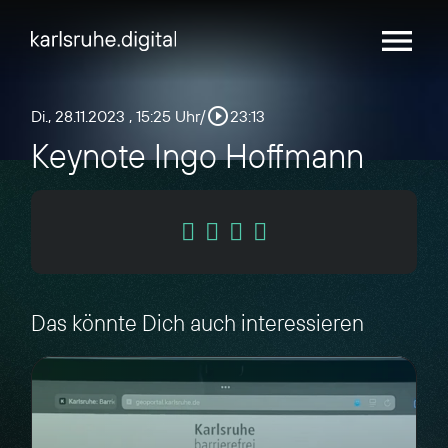
menu
play_circle_outline
Di., 28.11.2023
, 15:25 Uhr
/
23:13
Keynote Ingo Hoffmann
Das könnte Dich auch interessieren