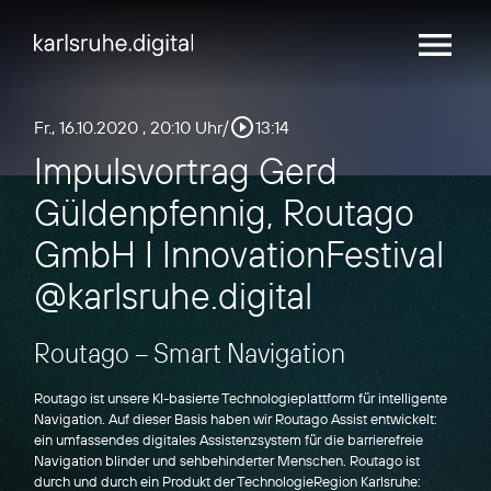
menu
play_circle_outline
Fr., 16.10.2020
, 20:10 Uhr
/
13:14
Impulsvortrag Gerd
Güldenpfennig, Routago
GmbH I InnovationFestival
@karlsruhe.digital
Routago – Smart Navigation
Routago ist unsere KI-basierte Technologieplattform für intelligente
Navigation. Auf dieser Basis haben wir Routago Assist entwickelt:
ein umfassendes digitales Assistenzsystem für die barrierefreie
Navigation blinder und sehbehinderter Menschen. Routago ist
durch und durch ein Produkt der TechnologieRegion Karlsruhe: