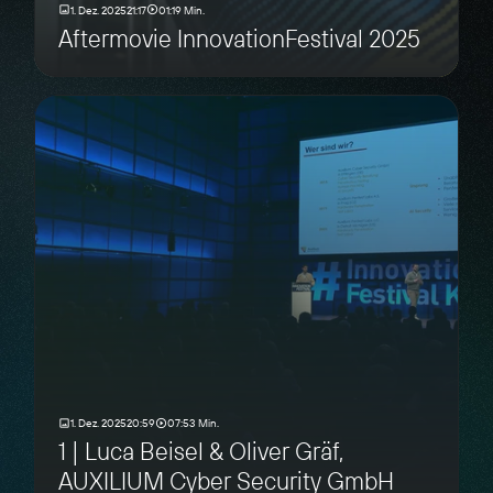
1. Dez. 2025
21:17
01:19 Min.
Aftermovie InnovationFestival 2025
1. Dez. 2025
20:59
07:53 Min.
1 | Luca Beisel & Oliver Gräf,
AUXILIUM Cyber Security GmbH