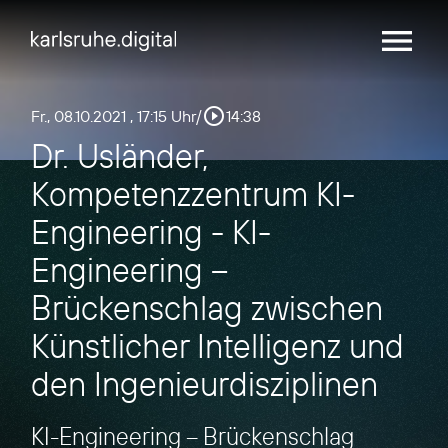
menu
play_circle_outline
Fr., 08.10.2021
, 17:15 Uhr
/
14:38
Dr. Usländer,
Kompetenzzentrum KI-
Engineering - KI-
Engineering –
Brückenschlag zwischen
Künstlicher Intelligenz und
den Ingenieurdisziplinen
KI-Engineering – Brückenschlag