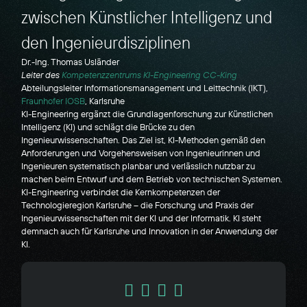
zwischen Künstlicher Intelligenz und
den Ingenieurdisziplinen
Dr.-Ing. Thomas Usländer
Leiter des
Kompetenzzentrums KI-Engineering CC-King
Abteilungsleiter Informationsmanagement und Leittechnik (IKT),
Fraunhofer IOSB
, Karlsruhe
KI-Engineering ergänzt die Grundlagenforschung zur Künstlichen
Intelligenz (KI) und schlägt die Brücke zu den
Ingenieurwissenschaften. Das Ziel ist, KI-Methoden gemäß den
Anforderungen und Vorgehensweisen von Ingenieurinnen und
Ingenieuren systematisch planbar und verlässlich nutzbar zu
machen beim Entwurf und dem Betrieb von technischen Systemen.
KI-Engineering verbindet die Kernkompetenzen der
Technologieregion Karlsruhe – die Forschung und Praxis der
Ingenieurwissenschaften mit der KI und der Informatik. KI steht
demnach auch für Karlsruhe und Innovation in der Anwendung der
KI.