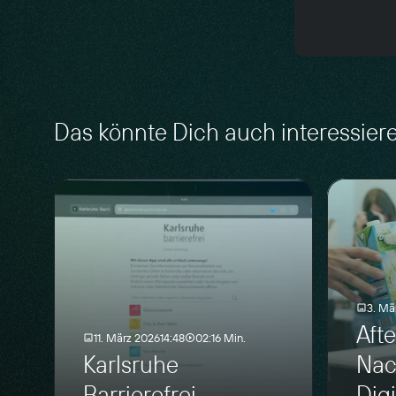
Das könnte Dich auch interessier
3. Mä
Aft
11. März 2026
14:48
02:16 Min.
Karlsruhe
Nac
Barrierefrei
Dig