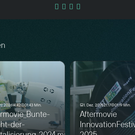
en
rz 2026
14:42
01:43 Min.
1. Dez. 2025
21:17
01:19 Min.
ermovie_Bunte-
Aftermovie
ht-der-
InnovationFesti
italisierung_2024.mp4
2025