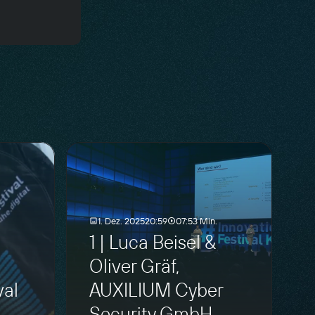
1. Dez. 2025
20:59
07:53 Min.
1 | Luca Beisel &
Oliver Gräf,
val
AUXILIUM Cyber
Security GmbH