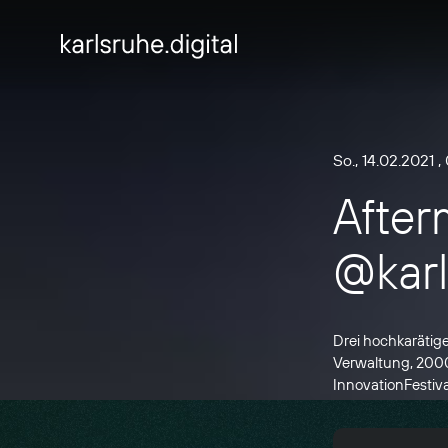
So., 14.02.2021
,
After
@karl
Drei hochkarätig
Verwaltung, 2000
InnovationFestiva