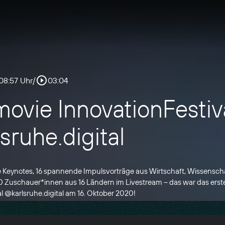
play_circle_outline
 08:57 Uhr
/
03:04
movie InnovationFestiv
sruhe.digital
e Keynotes, 16 spannende Impulsvorträge aus Wirtschaft, Wissensch
 Zuschauer*innen aus 16 Ländern im Livestream – das war das erst
l @karlsruhe.digital am 16. Oktober 2020!