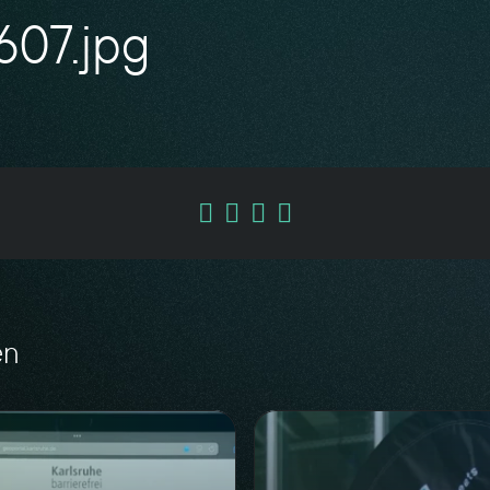
607.jpg
en